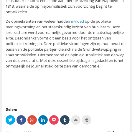
censuur. Hier komt een einde aan met de afzetting van Napoleon in
1813, waarna de opiniejournalistiek zich voorzichtig begint te
ontwikkelen.
De opiniekranten van weleer hadden
invloed
op de publieke
meningsvorming en het staatskundig inzicht van hun lezers. Deze
lezersschare werd voornamelijk gevormd door de maatschappelijke
elite. Desondanks vormt dit een basis voor het ontstaan van
politieke stromingen. Deze politieke stromingen zijn op hun beurt de
basis van de politieke partijen die zich na de Grondwetswijziging in
1848 ontwikkelen. Hiermee stond de opiniejournalistiek aan de wieg
van de democratie. Met deze essentiële bijdrage in gedachten is het
onmogelijk de journalistiek los te zien van democratie.
Delen:
K
S
K
K
K
K
K
K
l
h
l
l
l
l
l
l
i
a
i
i
i
i
i
i
k
r
k
k
k
k
k
k