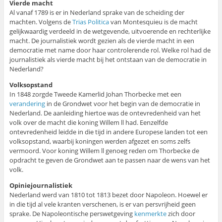
Vierde macht
Al vanaf 1789 is er in Nederland sprake van de scheiding der
machten. Volgens de
Trias Politica
van Montesquieu is de macht
gelijkwaardig verdeeld in de wetgevende, uitvoerende en rechterlijke
macht. De journalistiek wordt gezien als de vierde macht in een
democratie met name door haar controlerende rol. Welke rol had de
journalistiek als vierde macht bij het ontstaan van de democratie in
Nederland?
Volksopstand
In 1848 zorgde Tweede Kamerlid Johan Thorbecke met een
verandering
in de Grondwet voor het begin van de democratie in
Nederland. De aanleiding hiertoe was de ontevredenheid van het
volk over de macht die koning Willem ll had. Eenzelfde
ontevredenheid leidde in die tijd in andere Europese landen tot een
volksopstand, waarbij koningen werden afgezet en soms zelfs
vermoord. Voor koning Willem ll genoeg reden om Thorbecke de
opdracht te geven de Grondwet aan te passen naar de wens van het
volk.
Opiniejournalistiek
Nederland werd van 1810 tot 1813 bezet door Napoleon. Hoewel er
in die tijd al vele kranten verschenen, is er van persvrijheid geen
sprake. De Napoleontische perswetgeving
kenmerkte
zich door