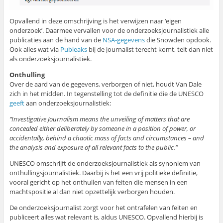
Opvallend in deze omschrijving is het verwijzen naar ‘eigen
onderzoek’. Daarmee vervallen voor de onderzoeksjournalistiek alle
publicaties aan de hand van de
NSA-gegevens
die Snowden opdook.
Ook alles wat via
Publeaks
bij de journalist terecht komt, telt dan niet
als onderzoeksjournalistiek.
Onthulling
Over de aard van de gegevens, verborgen of niet, houdt Van Dale
zich in het midden. In tegenstelling tot de definitie die de UNESCO
geeft
aan onderzoeksjournalistiek:
‘’Investigative Journalism means the unveiling of matters that are
concealed either deliberately by someone in a position of power, or
accidentally, behind a chaotic mass of facts and circumstances – and
the analysis and exposure of all relevant facts to the public.”
UNESCO omschrijft de onderzoeksjournalistiek als synoniem van
onthullingsjournalistiek. Daarbij is het een vrij politieke definitie,
vooral gericht op het onthullen van feiten die mensen in een
machtspositie al dan niet opzettelijk verborgen houden.
De onderzoeksjournalist zorgt voor het ontrafelen van feiten en
publiceert alles wat relevant is, aldus UNESCO. Opvallend hierbij is