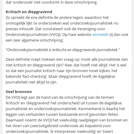
dat ‘onderzoek’ niet voorkomt in deze omschrijving.
Kritisch en diepgravend
Zo spreekt de ene definitie de andere tegen, waardoor het
onmogelijk lijkt te onderzoeken wat onderzoeksjournalistiek nu
precies inhoudt. Dat constateert ook de Vereniging voor
Onderzoeksjournalisten (VVOJ). Op haar website
vermeldt
zij dan ook
een zeer algemene omschrijving:
“Onderzoeksjournalistiek is kritische en diepgravende journalistiek.”
Deze definitie roept meteen een vraag op: moet alle journalistiek dan
niet kritisch en diepgravend zijn? Nee, dat hoeft niet altijd. Het is wel
zo dat een journalist kritisch naar zijn bronnen moet kijken, het
bekende ‘fact-checking’. Maar diepgravend hoeft de dagelijkse
journalistiek niet altijd te zijn.
Veel bronnen
De VVOJ legt aan de hand van de omschrijving van de termen
‘kritisch’ en ‘diepgravend’ het onderscheid uit tussen de dagelijkse
journalistiek en onderzoeksjournalistiek. Kenmerkend is daarbij het
leggen van verbanden tussen bestaande en/of gevonden feiten.
Daarnaast noemt de VVOJ het veelvuldig raadplegen van bronnen en
het doen van (zeer)uitgebreid onderzoek als bepalend voor
onderzoeksjournalistiek. Ik interpreteer ‘veelvuldig’ en ‘(zeer)