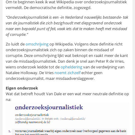
Om te beginnen keek ik wat Wikipedia over onderzoeksjournalistiek
vermeldt. De democratische definitie, zogezegd.
“Onderzoeksjournalistiek is een -in Nederland nauwelijks bestaande- tak
van de journalistiek die zich bezighoudt met diepgravend onderzoek
naar een bepaald punt of feit, vaak iets dat te maken heeft met misdaad
of corruptie.”
Zo luidt de
omschrijving
op Wikipedia. Volgens deze definitie richt
onderzoeksjournalistiek zich op zaken binnen de misdaad of
corruptie. Deze omschrijving lijkt wat beknopt en raakt meer de kant
van de misdaadjournalistiek. Dan denk je snel aan Peter R de Vries,
wiens onderzoek leidde tot de
opheldering
van de verdwijning van
Natalee Holloway. De Vries
noemt zichzelf
echter geen
onderzoeksjournalist, maar misdaadverslaggever.
Eigen onderzoek
Wat dat betreft houdt Van Dale er een wat meer neutrale definitie op
na: