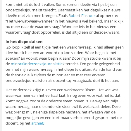
komt niet uit de lucht vallen. Soms komen ideeën via tips bij een
onderzoeksjournalist terecht. Daarnaast kan het dagelijkse nieuws
ideeën met zich mee brengen. Zoals
Robert Pastoor
al opmerkte:
“Het wie-wat-waar-wanneer in het nieuws is wel bekend, maar ik kijk
nu meer naar de waaromvraag.” Wanneer iets
in het nieuws een
‘waaromvraag’ doet opborrelen, is dat altijd een onderzoek waard.
In het diepe duiken
Zo loop ik zelf al een tijdje met een waaromvraag. Ik had alleen geen
idee hoe ik hier een antwoord op kon vinden. Waar begin ik met
zoeken? En vooral: waar begin ik aan? Door mijn studie kwam ik bij
de
minor Onderzoeksjournalistiek
terecht. Een goede gelegenheid
om met mijn waaromvraag in het diepe te duiken. Aan de hand van
de theorie die ik tijdens de minor leer en met zeer ervaren
onderzoeksjournalisten als docent c.q. vraagbaak, durf ik het aan.
Het onderzoek krijgt nu even een werknaam: Bloem. Het wie-wat-
waar-wanneer van het verhaal laat ik nog even voor wat het is, dat
komt nog wel zodra de onderste steen boven is. De weg van mijn
waaromvraag naar die onderste steen, wil ik wel alvast delen. Deze
weg brengt mij, na enige slapeloze nachten, het afwegen van de
mogelijke gevolgen en een kort maar verhelderend gesprek met de
docent, bij het
archief
.