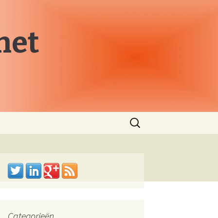
net
Zoeken
naar:
Categorieën