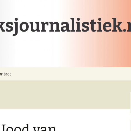
sjournalistiek.
ontact
 Jood van