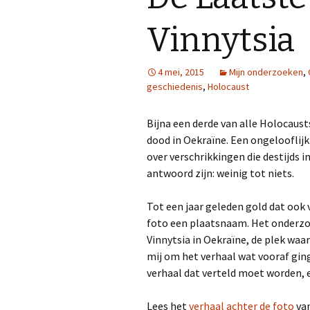
Tactische afwegingen in
een beperkte missie
Vinnytsia
Goede research is het
halve werk
4 mei, 2015
Mijn onderzoeken
,
geschiedenis
,
Holocaust
Bijna een derde van alle Holocaus
dood in Oekraïne. Een ongelooflijk
over verschrikkingen die destijds 
antwoord zijn: weinig tot niets.
Tot een jaar geleden gold dat ook 
foto een plaatsnaam. Het onderzoe
Vinnytsia in Oekraïne, de plek wa
mij om het verhaal wat vooraf gin
verhaal dat verteld moet worden, 
Lees het
verhaal achter de foto
van