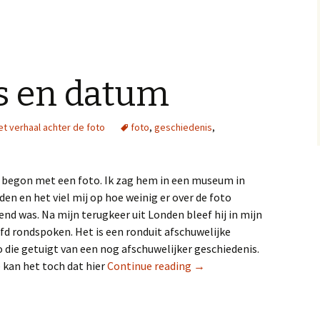
k
k
o
o
m
m
d
a
i
f
t
t
t
e
e
d
e
r
ts en datum
-
u
m
k
a
k
i
e
l
n
e
(
t verhaal achter de foto
foto
,
geschiedenis
,
n
O
n
p
a
e
a
n
r
t
e
i
 begon met een foto. Ik zag hem in een museum in
e
n
n
e
en en het viel mij op hoe weinig er over de foto
v
e
r
n
end was. Na mijn terugkeer uit Londen bleef hij in mijn
i
n
e
i
fd rondspoken. Het is een ronduit afschuwelijke
n
e
d
u
o die getuigt van een nog afschuwelijker geschiedenis.
(
w
O
v
 kan het toch dat hier
Continue reading
Foto, plaats en datum
→
p
e
e
n
n
s
t
t
i
e
n
r